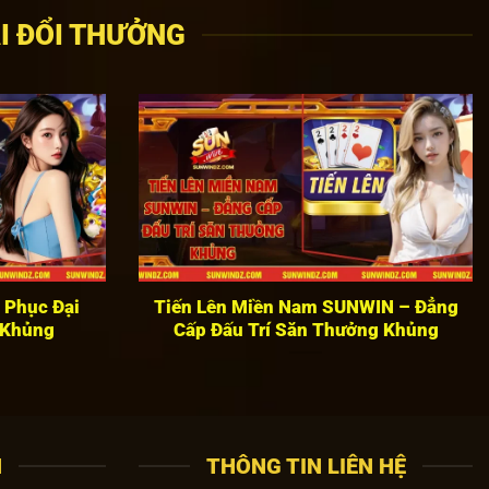
ÀI ĐỔI THƯỞNG
tế. Thông tin chi tiết về quá trình hoạt
p. Hệ thống đặt trụ sở chính tại
 Phục Đại
Tiến Lên Miền Nam SUNWIN – Đẳng
 Khủng
Cấp Đấu Trí Săn Thưởng Khủng
ng. Quý hội viên có thể hoàn toàn yên tâm
N
THÔNG TIN LIÊN HỆ