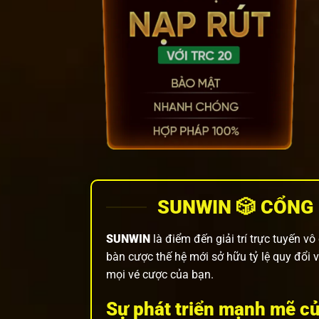
SUNWIN 🎲 CỔNG
SUNWIN
là điểm đến giải trí trực tuyến 
bàn cược thế hệ mới sở hữu tỷ lệ quy đổi 
mọi vé cược của bạn.
Sự phát triển mạnh mẽ củ