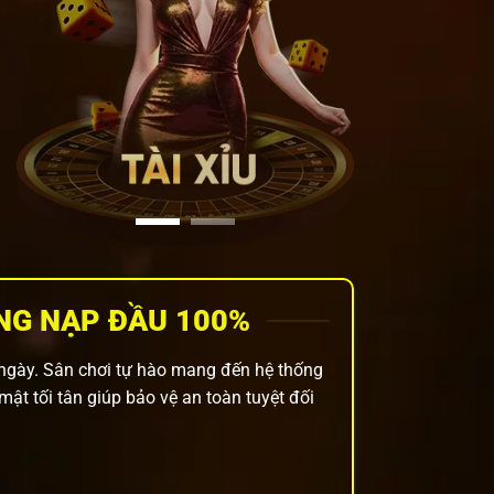
ỞNG NẠP ĐẦU 100%
g ngày. Sân chơi tự hào mang đến hệ thống
ật tối tân giúp bảo vệ an toàn tuyệt đối