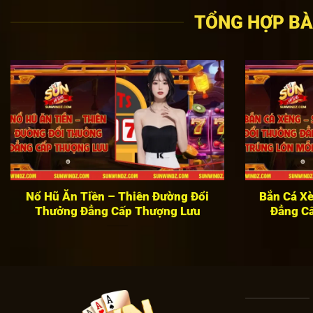
TỔNG HỢP BÀI
Hành trình xây dựng thương hiệu đã khẳng đ
động của nền tảng sẽ được cập nhật đầy 
Năm thành lập và hành trình ra m
Thương hiệu chính thức ra mắt thị trường
Philippines và nhanh chóng mở rộng phạm 
Năm 2016:
Ra mắt thị trường trực tuyến
Năm 2019:
Đạt mốc 5 triệu thành viên 
Nổ Hũ Ăn Tiền – Thiên Đường Đổi
Bắn Cá X
Năm 2022:
Số lượng tài khoản hoạt độ
Thưởng Đẳng Cấp Thượng Lưu
Đẳng Cấ
Năm 2026:
Ghi nhận tốc độ tăng trưởn
Giấy phép hoạt động cá cược h
Sự uy tín của nền tảng được khẳng định t
tham gia đặt cược khi theo dõi bảng thôn