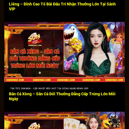
Liêng – Đỉnh Cao Tố Bài Đấu Trí Nhận Thưởng Lớn Tại Sảnh
VIP
TIN TỨC SUNWIN - CẬP NHẬT KÈO HOT TẠI CỔNG GAME ĐẲNG CẤP
Bắn Cá Xèng – Săn Cá Đổi Thưởng Đẳng Cấp Trúng Lớn Mỗi
Ngày