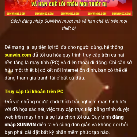
Cách đăng nhập SUNWIN mượt mà và hạn chế lỗi trên mọi
thiết bị
Để mang lại sự tiện lợi tối đa cho người dùng, hệ thống
sunwin.com
đã tối ưu hóa quy trình truy cập trên cả hai
nền tảng là máy tính (PC) và điện thoại di động. Chỉ cần sở
hữu một thiết bị có kết nối Internet ổn định, bạn có thể dễ
dàng tham gia tranh tài ở bất cứ đâu.
Truy cập tài khoản trên PC
Đối với những người chơi thích trải nghiệm màn hình lớn
với đồ họa sắc nét, việc truy cập trực tiếp bằng trình duyệt
web trên máy tính là sự lựa chọn tối ưu. Quy trình
đăng
nhập SUNWIN
diễn ra vô cùng đơn giản và không đòi hỏi
bạn phải cài đặt bất kỳ phần mềm phức tạp nào.