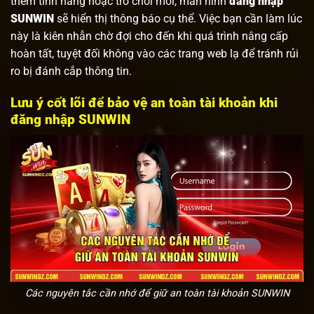
thêm tính năng hoặc trò chơi mới, màn hình
đăng nhập
SUNWIN
sẽ hiển thị thông báo cụ thể. Việc bạn cần làm lúc
này là kiên nhẫn chờ đợi cho đến khi quá trình nâng cấp
hoàn tất, tuyệt đối không vào các trang web lạ để tránh rủi
ro bị đánh cắp thông tin.
Lưu ý cốt lõi để bảo vệ an toàn tài khoản khi
đăng nhập SUNWIN
Các nguyên tắc cần nhớ để giữ an toàn tài khoản SUNWIN