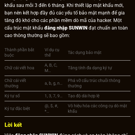
khẩu sau mỗi 3 đến 6 tháng. Khi thiết lập mật khẩu mới,
bạn nên kết hợp đầy đủ các yếu tố bảo mật mạnh để gia
tăng độ khó cho các phần mềm dò mã của hacker. Một
cấu trúc mật khẩu
đăng nhập SUNWIN
đạt chuẩn an toàn
cao thông thường sẽ bao gồm:
Thành phần bắt
Ví dụ cụ
Tác dụng bảo mật
buộc
thể
A, B, C,
Chữ cái viết hoa
Tăng tính đa dạng ký tự
M…
Chữ cái viết
Phá vỡ cấu trúc chuỗi thông
a, b, g, n…
thường
thường
Ký tự số
1, 3, 7, 9…
Tạo độ dài hợp lệ
@, $, #,
Vô hiệu hóa các công cụ dò mật
Ký tự đặc biệt
*…
khẩu
Lời kết