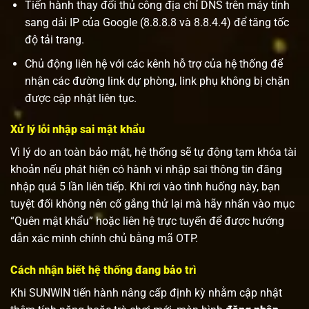
Tiến hành thay đổi thủ công địa chỉ DNS trên máy tính
sang dải IP của Google (8.8.8.8 và 8.8.4.4) để tăng tốc
độ tải trang.
Chủ động liên hệ với các kênh hỗ trợ của hệ thống để
nhận các đường link dự phòng, link phụ không bị chặn
được cập nhật liên tục.
Xử lý lỗi nhập sai mật khẩu
Vì lý do an toàn bảo mật, hệ thống sẽ tự động tạm khóa tài
khoản nếu phát hiện có hành vi nhập sai thông tin đăng
nhập quá 5 lần liên tiếp. Khi rơi vào tình huống này, bạn
tuyệt đối không nên cố gắng thử lại mà hãy nhấn vào mục
“Quên mật khẩu” hoặc liên hệ trực tuyến để được hướng
dẫn xác minh chính chủ bằng mã OTP.
Cách nhận biết hệ thống đang bảo trì
Khi SUNWIN tiến hành nâng cấp định kỳ nhằm cập nhật