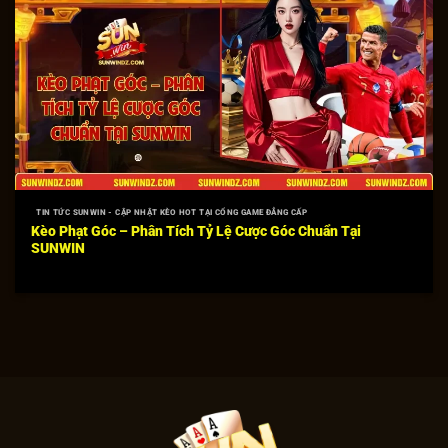
TIN TỨC SUNWIN - CẬP NHẬT KÈO HOT TẠI CỔNG GAME ĐẲNG CẤP
Kèo Phạt Góc – Phân Tích Tỷ Lệ Cược Góc Chuẩn Tại
SUNWIN