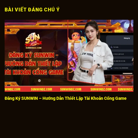
BÀI VIẾT ĐÁNG CHÚ Ý
Đăng Ký SUNWIN – Hướng Dẫn Thiết Lập Tài Khoản Cổng Game