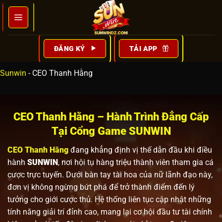
Bỏ
qua
nội
dung
ĐĂNG KÝ
TẢI APP
Sunwin
-
CEO Thanh Hằng
CEO Thanh Hằng – Hành Trình Đẳng Cấp
Tại Cổng Game SUNWIN
CEO Thanh Hằng
đang khẳng định vị thế dẫn đầu khi điều
hành
SUNWIN
, nơi hội tụ hàng triệu thành viên tham gia cá
cược trực tuyến. Dưới bàn tay tài hoa của nữ lãnh đạo này,
đơn vị không ngừng bứt phá để trở thành điểm đến lý
tưởng cho giới cược thủ. Hệ thống liên tục cập nhật những
tính năng giải trí đỉnh cao, mang lại cơ hội đầu tư tài chính