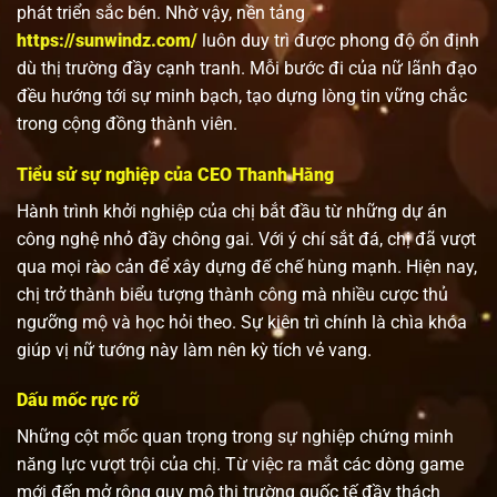
phát triển sắc bén. Nhờ vậy, nền tảng
https://sunwindz.com/
luôn duy trì được phong độ ổn định
dù thị trường đầy cạnh tranh. Mỗi bước đi của nữ lãnh đạo
đều hướng tới sự minh bạch, tạo dựng lòng tin vững chắc
trong cộng đồng thành viên.
Tiểu sử sự nghiệp của CEO Thanh Hằng
Hành trình khởi nghiệp của chị bắt đầu từ những dự án
công nghệ nhỏ đầy chông gai. Với ý chí sắt đá, chị đã vượt
qua mọi rào cản để xây dựng đế chế hùng mạnh. Hiện nay,
chị trở thành biểu tượng thành công mà nhiều cược thủ
ngưỡng mộ và học hỏi theo. Sự kiên trì chính là chìa khóa
giúp vị nữ tướng này làm nên kỳ tích vẻ vang.
Dấu mốc rực rỡ
Những cột mốc quan trọng trong sự nghiệp chứng minh
năng lực vượt trội của chị. Từ việc ra mắt các dòng game
mới đến mở rộng quy mô thị trường quốc tế đầy thách